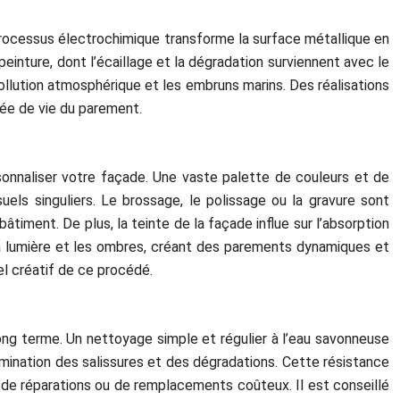
 processus électrochimique transforme la surface métallique en
inture, dont l’écaillage et la dégradation surviennent avec le
ollution atmosphérique et les embruns marins. Des réalisations
rée de vie du parement.
rsonnaliser votre façade. Une vaste palette de couleurs et de
suels singuliers. Le brossage, le polissage ou la gravure sont
timent. De plus, la teinte de la façade influe sur l’absorption
ec la lumière et les ombres, créant des parements dynamiques et
el créatif de ce procédé.
long terme. Un nettoyage simple et régulier à l’eau savonneuse
élimination des salissures et des dégradations. Cette résistance
 de réparations ou de remplacements coûteux. Il est conseillé