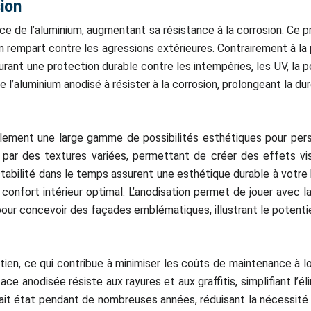
sion
ace de l’aluminium, augmentant sa résistance à la corrosion. Ce
rempart contre les agressions extérieures. Contrairement à la pe
rant une protection durable contre les intempéries, les UV, la p
l’aluminium anodisé à résister à la corrosion, prolongeant la du
également une large gamme de possibilités esthétiques pour pe
nt par des textures variées, permettant de créer des effets vi
bilité dans le temps assurent une esthétique durable à votre bâ
 un confort intérieur optimal. L’anodisation permet de jouer av
 pour concevoir des façades emblématiques, illustrant le potenti
etien, ce qui contribue à minimiser les coûts de maintenance à 
ace anodisée résiste aux rayures et aux graffitis, simplifiant l’
fait état pendant de nombreuses années, réduisant la nécessité