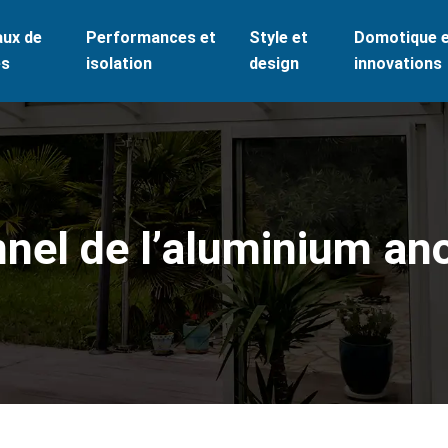
aux de
Performances et
Style et
Domotique 
es
isolation
design
innovations
nnel de l’aluminium an