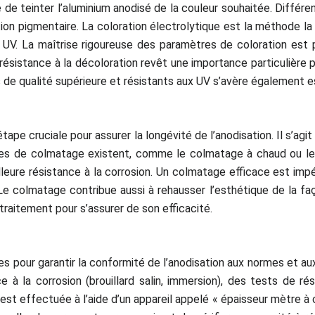
té de teinter l’aluminium anodisé de la couleur souhaitée. Diffé
ration pigmentaire. La coloration électrolytique est la méthode 
 UV. La maîtrise rigoureuse des paramètres de coloration est pr
résistance à la décoloration revêt une importance particulière p
nts de qualité supérieure et résistants aux UV s’avère également ess
tape cruciale pour assurer la longévité de l’anodisation. Il s’agi
odes de colmatage existent, comme le colmatage à chaud ou l
eilleure résistance à la corrosion. Un colmatage efficace est im
 Le colmatage contribue aussi à rehausser l’esthétique de la faç
raitement pour s’assurer de son efficacité.
es pour garantir la conformité de l’anodisation aux normes et 
à la corrosion (brouillard salin, immersion), des tests de rés
st effectuée à l’aide d’un appareil appelé « épaisseur mètre à 