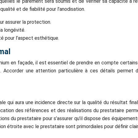
elles le parement sera soumis et de vérifier sa capacité à rés
alité et de fiabilité pour l’anodisation.
r assurer la protection.
a longévité.
té pour l’aspect esthétique.
imal
uminium en façade, il est essentiel de prendre en compte certain
é. Accorder une attention particulière à ces détails permet 
le qui aura une incidence directe sur la qualité du résultat fina
ation des références et des réalisations du prestataire perme
ations du prestataire pour s’assurer qu’il dispose des équipeme
n étroite avec le prestataire sont primordiales pour définir cla