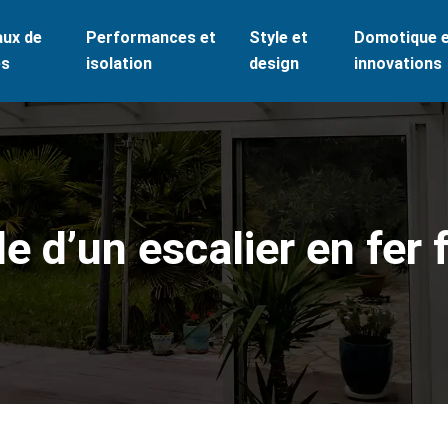
aux de
Performances et
Style et
Domotique 
es
isolation
design
innovations
e d’un escalier en fer 