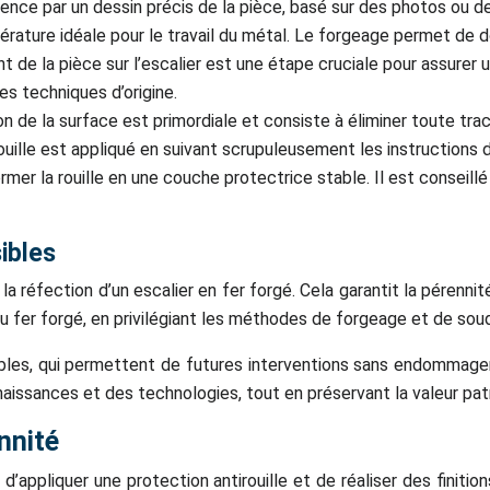
e par un dessin précis de la pièce, basé sur des photos ou des 
rature idéale pour le travail du métal. Le forgeage permet de do
nt de la pièce sur l’escalier est une étape cruciale pour assurer
es techniques d’origine.
on de la surface est primordiale et consiste à éliminer toute trac
rouille est appliqué en suivant scrupuleusement les instructions
rmer la rouille en une couche protectrice stable. Il est conseill
ibles
a réfection d’un escalier en fer forgé. Cela garantit la pérennit
du fer forgé, en privilégiant les méthodes de forgeage et de sou
ibles, qui permettent de futures interventions sans endommager 
issances et des technologies, tout en préservant la valeur patri
ennité
le d’appliquer une protection antirouille et de réaliser des fin