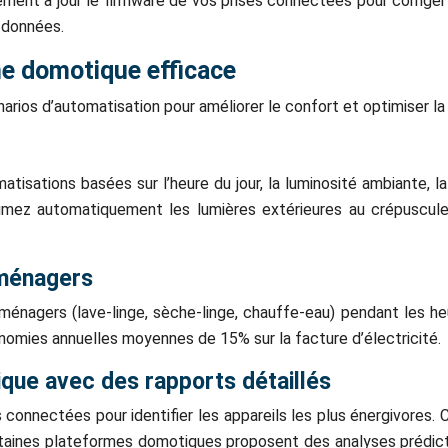
rement à jour le firmware de vos prises connectées pour corrige
 données.
ne domotique efficace
arios d’automatisation pour améliorer le confort et optimiser 
omatisations basées sur l’heure du jour, la luminosité ambiant
lumez automatiquement les lumières extérieures au crépuscule
oménagers
ménagers (lave-linge, sèche-linge, chauffe-eau) pendant les h
omies annuelles moyennes de 15% sur la facture d’électricité.
que avec des rapports détaillés
connectées pour identifier les appareils les plus énergivores. 
taines plateformes domotiques proposent des analyses prédict