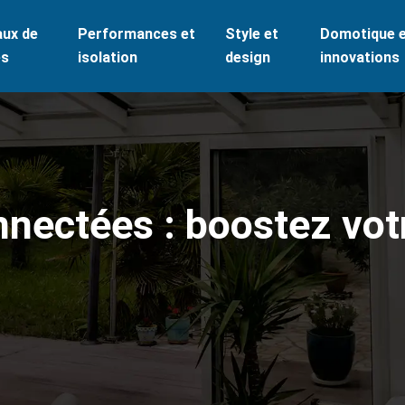
aux de
Performances et
Style et
Domotique 
es
isolation
design
innovations
onnectées : boostez vo