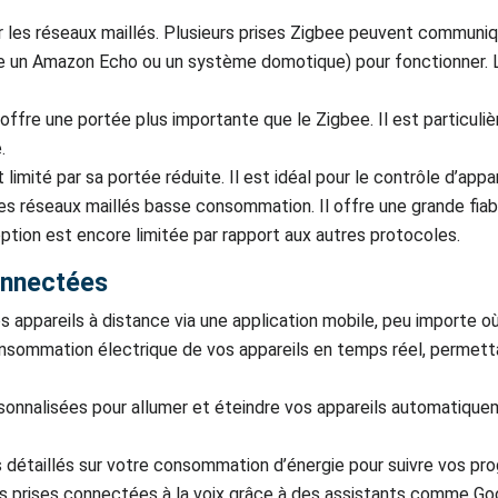
es réseaux maillés. Plusieurs prises Zigbee peuvent communique
me un Amazon Echo ou un système domotique) pour fonctionner. L
ve offre une portée plus importante que le Zigbee. Il est parti
.
st limité par sa portée réduite. Il est idéal pour le contrôle d’a
 réseaux maillés basse consommation. Il offre une grande fiabili
tion est encore limitée par rapport aux autres protocoles.
connectées
 appareils à distance via une application mobile, peu importe o
onsommation électrique de vos appareils en temps réel, permettan
onnalisées pour allumer et éteindre vos appareils automatique
 détaillés sur votre consommation d’énergie pour suivre vos prog
s prises connectées à la voix grâce à des assistants comme Goo