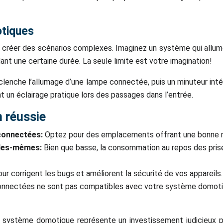
otiques
 créer des scénarios complexes. Imaginez un système qui allume
ant une certaine durée. La seule limite est votre imagination!
che l’allumage d’une lampe connectée, puis un minuteur intégré
 un éclairage pratique lors des passages dans l’entrée.
n réussie
 connectées:
Optez pour des emplacements offrant une bonne ré
lles-mêmes:
Bien que basse, la consommation au repos des prise
our corrigent les bugs et améliorent la sécurité de vos appareils.
connectées ne sont pas compatibles avec votre système domotiq
re système domotique représente un investissement judicieux p