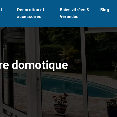
et
Décoration et
Baies vitrées &
Blog
accessoires
Vérandas
tre domotique