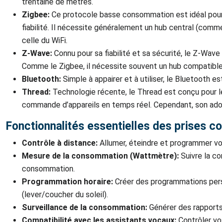
trentaine de mètres.
Zigbee:
Ce protocole basse consommation est idéal pour l
fiabilité. Il nécessite généralement un hub central (com
celle du WiFi.
Z-Wave:
Connu pour sa fiabilité et sa sécurité, le Z-Wa
Comme le Zigbee, il nécessite souvent un hub compatible
Bluetooth:
Simple à appairer et à utiliser, le Bluetooth e
Thread:
Technologie récente, le Thread est conçu pour les
commande d’appareils en temps réel. Cependant, son adop
Fonctionnalités essentielles des prises 
Contrôle à distance:
Allumer, éteindre et programmer vos
Mesure de la consommation (Wattmètre):
Suivre la c
consommation.
Programmation horaire:
Créer des programmations pers
(lever/coucher du soleil).
Surveillance de la consommation:
Générer des rapports
Compatibilité avec les assistants vocaux:
Contrôler vo